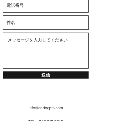
送信
info@andocpta.com
TEL
043-312-3746